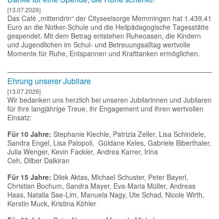
Momente für Ruhe, Entspannen und Krafttanken ermöglichen.
Ehrung unserer Jubilare
[13.07.2026]
Wir bedanken uns herzlich bei unseren Jubilarinnen und Jubilaren
für ihre langjährige Treue, ihr Engagement und ihren wertvollen
Einsatz:
Für 10 Jahre:
Stephanie Kiechle, Patrizia Zeller, Lisa Schindele,
Sandra Engel, Lisa Palopoli, Güldane Keles, Gabriele Biberthaler,
Julia Wenger, Kevin Fackler, Andrea Karrer, Irina
Ceh, Dilber Dalkiran
Für 15 Jahre:
Dilek Aktas, Michael Schuster, Peter Bayerl,
Christian Bochum, Sandra Mayer, Eva-Maria Müller, Andreas
Haas, Natalia Sae-Lim, Manuela Nagy, Ute Schad, Nicole Wirth,
Kerstin Muck, Kristina Köhler
Für 20 Jahre:
Petra Neumann, Manuela Mickel
Für 25 Jahre: Daniela Nieder, Nadja
Wegner, Ljubow Winitschenko, Carina Schneider, Doris Weigele,
Nora Moncada