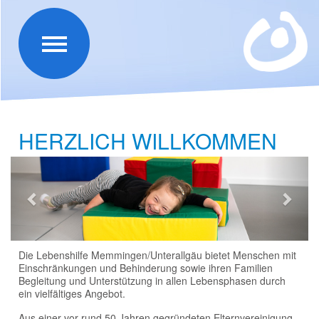
HERZLICH WILLKOMMEN
Zurück
Weit
Die Lebenshilfe Memmingen/Unterallgäu bietet Menschen mit
Einschränkungen und Behinderung sowie ihren Familien
Begleitung und Unterstützung in allen Lebensphasen durch
ein vielfältiges Angebot.
Aus einer vor rund 50 Jahren gegründeten Elternvereinigung
hat sich die Lebenshilfe entwickelt. Inzwischen sind wir ein
mittelständisches Unternehmen mit 15 Einrichtungen und den
Unterallgäuer Werkstätten als Tochter-GmbH.
Wir bieten ein breit gefächertes und vielseitiges