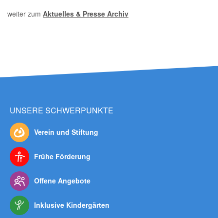
UNSERE SCHWERPUNKTE
Verein und Stiftung
Frühe Förderung
Offene Angebote
Inklusive Kindergärten
Notker-Schule – Privates Förderzentrum
Heilpädagogische Tagesstätten