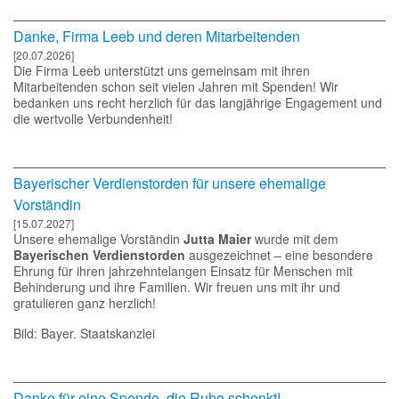
bedanken uns recht herzlich für das langjährige Engagement und
die wertvolle Verbundenheit!
Bayerischer Verdienstorden für unsere ehemalige
Vorständin
[15.07.2027]
Unsere ehemalige Vorständin
Jutta Maier
wurde mit dem
Bayerischen Verdienstorden
ausgezeichnet – eine besondere
Ehrung für ihren jahrzehntelangen Einsatz für Menschen mit
Behinderung und ihre Familien. Wir freuen uns mit ihr und
gratulieren ganz herzlich!
Bild: Bayer. Staatskanzlei
Danke für eine Spende, die Ruhe schenkt!
[13.07.2026]
Das Café „mittendrin“ der Cityseelsorge Memmingen hat 1.439,41
Euro an die Notker-Schule und die Heilpädagogische Tagesstätte
gespendet. Mit dem Betrag entstehen Ruheoasen, die Kindern
und Jugendlichen im Schul- und Betreuungsalltag wertvolle