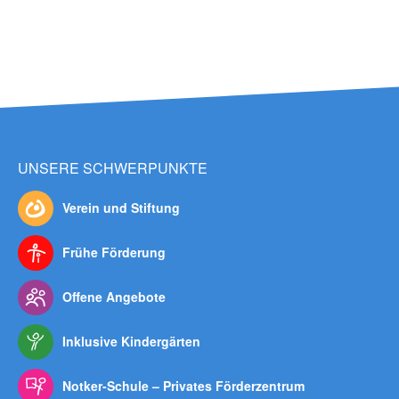
UNSERE SCHWERPUNKTE
Verein und Stiftung
Frühe Förderung
Offene Angebote
Inklusive Kindergärten
Notker-Schule – Privates Förderzentrum